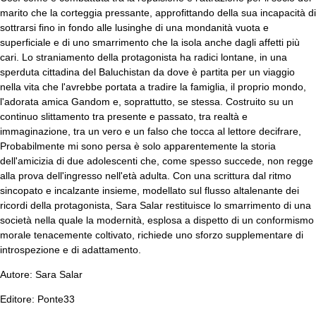
marito che la corteggia pressante, approfittando della sua incapacità di
sottrarsi fino in fondo alle lusinghe di una mondanità vuota e
superficiale e di uno smarrimento che la isola anche dagli affetti più
cari. Lo straniamento della protagonista ha radici lontane, in una
sperduta cittadina del Baluchistan da dove è partita per un viaggio
nella vita che l'avrebbe portata a tradire la famiglia, il proprio mondo,
l'adorata amica Gandom e, soprattutto, se stessa. Costruito su un
continuo slittamento tra presente e passato, tra realtà e
immaginazione, tra un vero e un falso che tocca al lettore decifrare,
Probabilmente mi sono persa è solo apparentemente la storia
dell'amicizia di due adolescenti che, come spesso succede, non regge
alla prova dell'ingresso nell'età adulta. Con una scrittura dal ritmo
sincopato e incalzante insieme, modellato sul flusso altalenante dei
ricordi della protagonista, Sara Salar restituisce lo smarrimento di una
società nella quale la modernità, esplosa a dispetto di un conformismo
morale tenacemente coltivato, richiede uno sforzo supplementare di
introspezione e di adattamento.
Autore: Sara Salar
Editore: Ponte33